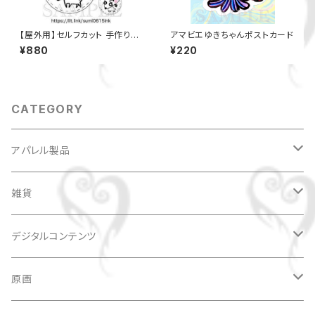
【屋外用】セルフカット 手作りス
アマビエゆきちゃんポストカード
テッカー
¥880
¥220
CATEGORY
アパレル製品
Tシャツ
雑貨
DSK手描きTシャツ
キャップ
缶バッジ
デジタルコンテンツ
キャラクターキャップ
キーホルダー
イラスト
原画