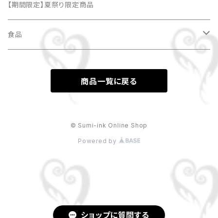
SHOWROOMオリジナルアバター(全身/2-3頭身)
うちわ
チケット
似顔絵
【期間限定】夏祭り限定商品
SNSやブログで使えるチビキャラアバター(全身/2-3頭身)
ハンドタオル
スマホ壁紙
ハガキサイズ
食品
24cm×24cm
七福神ゆきちゃん
カレンダー
オリジナルデザインクッキー
商品一覧に戻る
扇子（センス）
ポストカード
© Sumi-ink Online Shop
Powered by
セルフカットステッカー
ショップに質問する