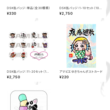
DSK缶バッジ：単品（全30種類）
DSK缶バッジ：1-10セット（10種
類）
¥330
¥2,750
DSK缶バッジ：11-20セット（10
アマビエゆきちゃんポストカード
種類）
¥2,750
¥220