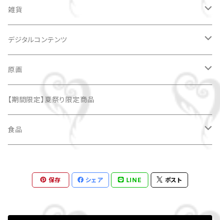
Tシャツ
雑貨
DSK手描きTシャツ
キャップ
缶バッジ
デジタルコンテンツ
キャラクターキャップ
キーホルダー
イラスト
原画
SHOWROOMオリジナルアバター(全身/2-3頭身)
うちわ
チケット
似顔絵
【期間限定】夏祭り限定商品
SNSやブログで使えるチビキャラアバター(全身/2-3頭身)
ハンドタオル
スマホ壁紙
ハガキサイズ
食品
24cm×24cm
七福神ゆきちゃん
カレンダー
オリジナルデザインクッキー
保存
シェア
LINE
ポスト
扇子（センス）
ポストカード